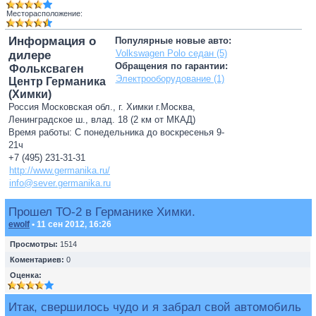
Месторасположение:
Информация о
Популярные новые авто:
Volkswagen Polo седан (5)
дилере
Обращения по гарантии:
Фольксваген
Электрооборудование (1)
Центр Германика
(Химки)
Россия Московская обл., г. Химки г.Москва,
Ленинградское ш., влад. 18 (2 км от МКАД)
Время работы: С понедельника до воскресенья 9-
21ч
+7 (495) 231-31-31
http://www.germanika.ru/
info@sever.germanika.ru
Прошел ТО-2 в Германике Химки.
ewolf
• 11 сен 2012, 16:26
Просмотры:
1514
Коментариев:
0
Оценка:
Итак, свершилось чудо и я забрал свой автомобиль