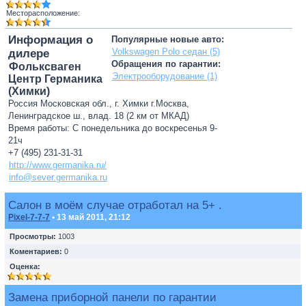
Месторасположение:
Информация о
Популярные новые авто:
Volkswagen Polo седан (5)
дилере
Обращения по гарантии:
Фольксваген
Электрооборудование (1)
Центр Германика
(Химки)
Россия Московская обл., г. Химки г.Москва,
Ленинградское ш., влад. 18 (2 км от МКАД)
Время работы: С понедельника до воскресенья 9-
21ч
+7 (495) 231-31-31
http://www.germanika.ru/
info@sever.germanika.ru
Салон в моём случае отработал на 5+ .
Pixel-7-7-7
• 13 май 2011, 21:12
Просмотры:
1003
Коментариев:
0
Оценка:
Замена приборной панели по гарантии