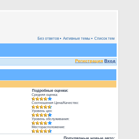
Без ответов •
Активные темы •
Список тем
Регистрация
Вход
Подробные оценки:
Средняя оценка:
Соотношения Цена/Качество:
Уровень цен:
Уровень обслуживания:
Месторасположение:
Популярные новые авто: