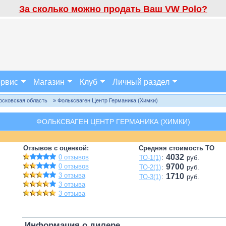
За сколько можно продать Ваш VW Polo?
рвис
Магазин
Клуб
Личный раздел
осковская область
» Фольксваген Центр Германика (Химки)
ФОЛЬКСВАГЕН ЦЕНТР ГЕРМАНИКА (ХИМКИ)
Отзывов с оценкой:
Средняя стоимость ТО
4032
0 отзывов
ТО-1(1)
:
руб.
0 отзывов
9700
ТО-2(1)
:
руб.
3 отзыва
1710
ТО-3(1)
:
руб.
3 отзыва
3 отзыва
Информация о дилере