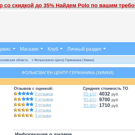
 со скидкой до 35% Найдем Polo по вашим требов
рвис
Магазин
Клуб
Личный раздел
осковская область
» Фольксваген Центр Германика (Химки)
ФОЛЬКСВАГЕН ЦЕНТР ГЕРМАНИКА (ХИМКИ)
Отзывов с оценкой:
Средняя стоимость ТО
4032
0 отзывов
ТО-1(1)
:
руб.
0 отзывов
9700
ТО-2(1)
:
руб.
3 отзыва
1710
ТО-3(1)
:
руб.
3 отзыва
3 отзыва
Информация о дилере