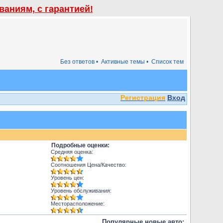
аниям, с гарантией!
Без ответов •
Активные темы •
Список тем
Регистрация
Вход
Подробные оценки:
Средняя оценка:
Соотношения Цена/Качество:
Уровень цен:
Уровень обслуживания:
Месторасположение:
Популярные новые авто: