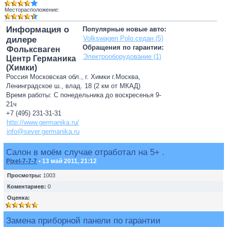
Месторасположение:
Информация о
Популярные новые авто:
Volkswagen Polo седан (5)
дилере
Обращения по гарантии:
Фольксваген
Электрооборудование (1)
Центр Германика
(Химки)
Россия Московская обл., г. Химки г.Москва,
Ленинградское ш., влад. 18 (2 км от МКАД)
Время работы: С понедельника до воскресенья 9-
21ч
+7 (495) 231-31-31
http://www.germanika.ru/
info@sever.germanika.ru
Салон в моём случае отработал на 5+ .
Pixel-7-7-7
• 13 май 2011, 21:12
Просмотры:
1003
Коментариев:
0
Оценка:
Замена приборной панели по гарантии