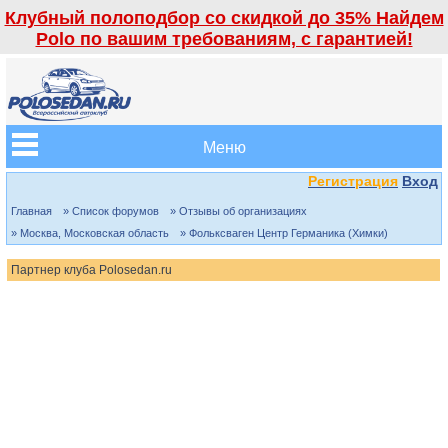
Клубный полоподбор со скидкой до 35% Найдем
Polo по вашим требованиям, с гарантией!
Меню
Регистрация
Вход
Главная
» Список форумов
» Отзывы об организациях
» Москва, Московская область
» Фольксваген Центр Германика (Химки)
Партнер клуба Polosedan.ru