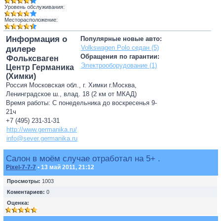
Уровень обслуживания:
Месторасположение:
Информация о
Популярные новые авто:
Volkswagen Polo седан (5)
дилере
Обращения по гарантии:
Фольксваген
Электрооборудование (1)
Центр Германика
(Химки)
Россия Московская обл., г. Химки г.Москва,
Ленинградское ш., влад. 18 (2 км от МКАД)
Время работы: С понедельника до воскресенья 9-
21ч
+7 (495) 231-31-31
http://www.germanika.ru/
info@sever.germanika.ru
Салон в моём случае отработал на 5+ .
Pixel-7-7-7
• 13 май 2011, 21:12
Просмотры:
1003
Коментариев:
0
Оценка: