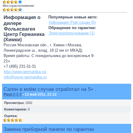
Месторасположение:
Информация о
Популярные новые авто:
Volkswagen Polo седан (5)
дилере
Обращения по гарантии:
Фольксваген
Электрооборудование (1)
Центр Германика
(Химки)
Россия Московская обл., г. Химки г.Москва,
Ленинградское ш., влад. 18 (2 км от МКАД)
Время работы: С понедельника до воскресенья 9-
21ч
+7 (495) 231-31-31
http://www.germanika.ru/
info@sever.germanika.ru
Салон в моём случае отработал на 5+ .
Pixel-7-7-7
• 13 май 2011, 21:12
Просмотры:
1002
Коментариев:
0
Оценка:
Замена приборной панели по гарантии