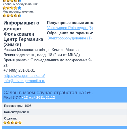
Уровень обслуживания:
Месторасположение:
Информация о
Популярные новые авто:
Volkswagen Polo седан (5)
дилере
Обращения по гарантии:
Фольксваген
Электрооборудование (1)
Центр Германика
(Химки)
Россия Московская обл., г. Химки г.Москва,
Ленинградское ш., влад. 18 (2 км от МКАД)
Время работы: С понедельника до воскресенья 9-
21ч
+7 (495) 231-31-31
http://www.germanika.ru/
info@sever.germanika.ru
Салон в моём случае отработал на 5+ .
Pixel-7-7-7
• 13 май 2011, 21:12
Просмотры:
1003
Коментариев:
0
Оценка: