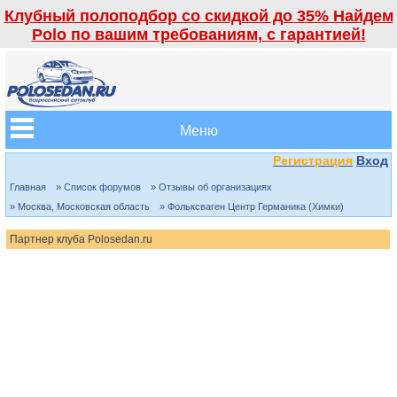
Клубный полоподбор со скидкой до 35% Найдем
Polo по вашим требованиям, с гарантией!
Меню
Регистрация
Вход
Главная
» Список форумов
» Отзывы об организациях
» Москва, Московская область
» Фольксваген Центр Германика (Химки)
Партнер клуба Polosedan.ru