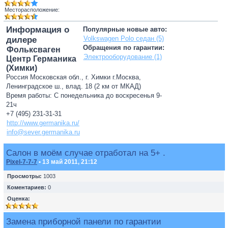
Месторасположение:
Информация о
Популярные новые авто:
Volkswagen Polo седан (5)
дилере
Обращения по гарантии:
Фольксваген
Электрооборудование (1)
Центр Германика
(Химки)
Россия Московская обл., г. Химки г.Москва,
Ленинградское ш., влад. 18 (2 км от МКАД)
Время работы: С понедельника до воскресенья 9-
21ч
+7 (495) 231-31-31
http://www.germanika.ru/
info@sever.germanika.ru
Салон в моём случае отработал на 5+ .
Pixel-7-7-7
• 13 май 2011, 21:12
Просмотры:
1003
Коментариев:
0
Оценка:
Замена приборной панели по гарантии