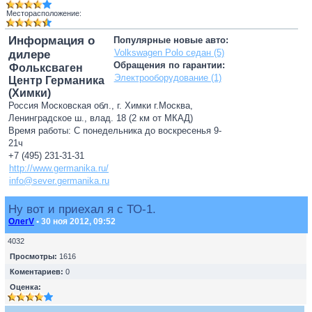
Месторасположение:
Информация о
Популярные новые авто:
Volkswagen Polo седан (5)
дилере
Обращения по гарантии:
Фольксваген
Электрооборудование (1)
Центр Германика
(Химки)
Россия Московская обл., г. Химки г.Москва,
Ленинградское ш., влад. 18 (2 км от МКАД)
Время работы: С понедельника до воскресенья 9-
21ч
+7 (495) 231-31-31
http://www.germanika.ru/
info@sever.germanika.ru
Ну вот и приехал я с ТО-1.
ОлегV
• 30 ноя 2012, 09:52
4032
Просмотры:
1616
Коментариев:
0
Оценка: