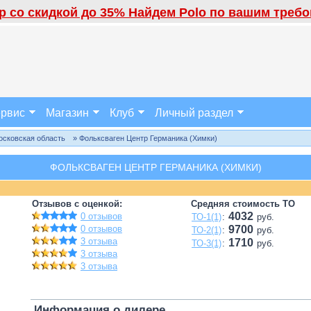
 со скидкой до 35% Найдем Polo по вашим требов
рвис
Магазин
Клуб
Личный раздел
осковская область
» Фольксваген Центр Германика (Химки)
ФОЛЬКСВАГЕН ЦЕНТР ГЕРМАНИКА (ХИМКИ)
Отзывов с оценкой:
Средняя стоимость ТО
4032
0 отзывов
ТО-1(1)
:
руб.
0 отзывов
9700
ТО-2(1)
:
руб.
3 отзыва
1710
ТО-3(1)
:
руб.
3 отзыва
3 отзыва
Информация о дилере