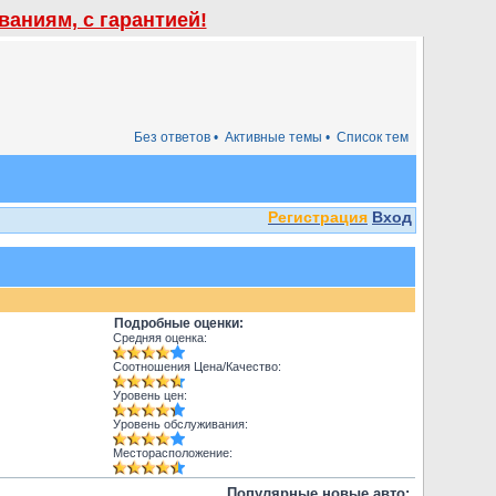
аниям, с гарантией!
Без ответов •
Активные темы •
Список тем
Регистрация
Вход
Подробные оценки:
Средняя оценка:
Соотношения Цена/Качество:
Уровень цен:
Уровень обслуживания:
Месторасположение:
Популярные новые авто: