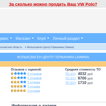
За сколько можно продать Ваш VW Polo?
рвис
Магазин
Клуб
Личный раздел
осковская область
» Фольксваген Центр Германика (Химки)
ФОЛЬКСВАГЕН ЦЕНТР ГЕРМАНИКА (ХИМКИ)
Отзывов с оценкой:
Средняя стоимость ТО
4032
0 отзывов
ТО-1(1)
:
руб.
0 отзывов
9700
ТО-2(1)
:
руб.
3 отзыва
1710
ТО-3(1)
:
руб.
3 отзыва
3 отзыва
Информация о дилере