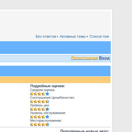
Без ответов •
Активные темы •
Список тем
Регистрация
Вход
Подробные оценки:
Средняя оценка:
Соотношения Цена/Качество:
Уровень цен:
Уровень обслуживания:
Месторасположение:
Популярные новые авто: