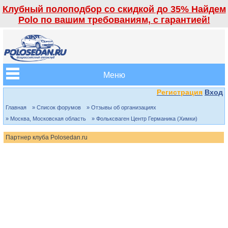
Клубный полоподбор со скидкой до 35% Найдем
Polo по вашим требованиям, с гарантией!
Меню
Регистрация
Вход
Главная
» Список форумов
» Отзывы об организациях
» Москва, Московская область
» Фольксваген Центр Германика (Химки)
Партнер клуба Polosedan.ru