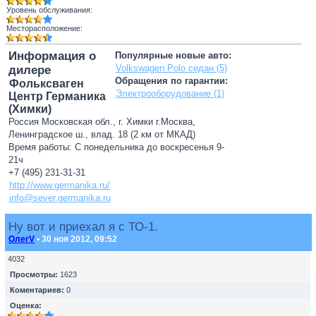
Уровень обслуживания:
Месторасположение:
Информация о
Популярные новые авто:
Volkswagen Polo седан (5)
дилере
Обращения по гарантии:
Фольксваген
Электрооборудование (1)
Центр Германика
(Химки)
Россия Московская обл., г. Химки г.Москва,
Ленинградское ш., влад. 18 (2 км от МКАД)
Время работы: С понедельника до воскресенья 9-
21ч
+7 (495) 231-31-31
http://www.germanika.ru/
info@sever.germanika.ru
Ну вот и приехал я с ТО-1.
ОлегV
• 30 ноя 2012, 09:52
4032
Просмотры:
1623
Коментариев:
0
Оценка: