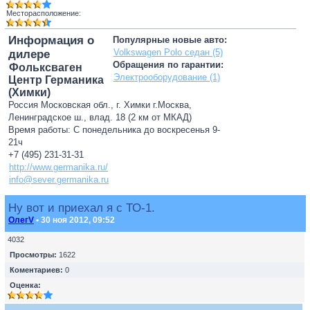
Месторасположение:
Информация о
Популярные новые авто:
Volkswagen Polo седан (5)
дилере
Обращения по гарантии:
Фольксваген
Электрооборудование (1)
Центр Германика
(Химки)
Россия Московская обл., г. Химки г.Москва,
Ленинградское ш., влад. 18 (2 км от МКАД)
Время работы: С понедельника до воскресенья 9-
21ч
+7 (495) 231-31-31
http://www.germanika.ru/
info@sever.germanika.ru
Ну вот и приехал я с ТО-1.
ОлегV
• 30 ноя 2012, 09:52
4032
Просмотры:
1622
Коментариев:
0
Оценка: