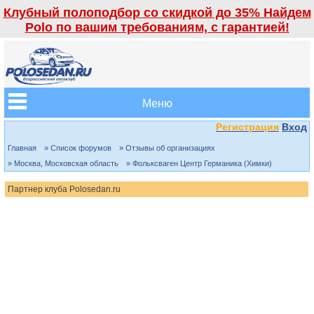
Клубный полоподбор со скидкой до 35% Найдем
Polo по вашим требованиям, с гарантией!
Меню
Регистрация
Вход
Главная
» Список форумов
» Отзывы об организациях
» Москва, Московская область
» Фольксваген Центр Германика (Химки)
Партнер клуба Polosedan.ru