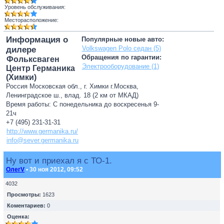
Уровень обслуживания:
Месторасположение:
Информация о
Популярные новые авто:
Volkswagen Polo седан (5)
дилере
Обращения по гарантии:
Фольксваген
Электрооборудование (1)
Центр Германика
(Химки)
Россия Московская обл., г. Химки г.Москва,
Ленинградское ш., влад. 18 (2 км от МКАД)
Время работы: С понедельника до воскресенья 9-
21ч
+7 (495) 231-31-31
http://www.germanika.ru/
info@sever.germanika.ru
Ну вот и приехал я с ТО-1.
ОлегV
• 30 ноя 2012, 09:52
4032
Просмотры:
1623
Коментариев:
0
Оценка: