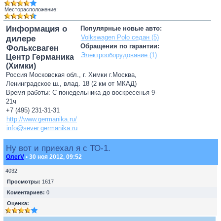
Месторасположение:
Информация о
Популярные новые авто:
Volkswagen Polo седан (5)
дилере
Обращения по гарантии:
Фольксваген
Электрооборудование (1)
Центр Германика
(Химки)
Россия Московская обл., г. Химки г.Москва,
Ленинградское ш., влад. 18 (2 км от МКАД)
Время работы: С понедельника до воскресенья 9-
21ч
+7 (495) 231-31-31
http://www.germanika.ru/
info@sever.germanika.ru
Ну вот и приехал я с ТО-1.
ОлегV
• 30 ноя 2012, 09:52
4032
Просмотры:
1617
Коментариев:
0
Оценка: