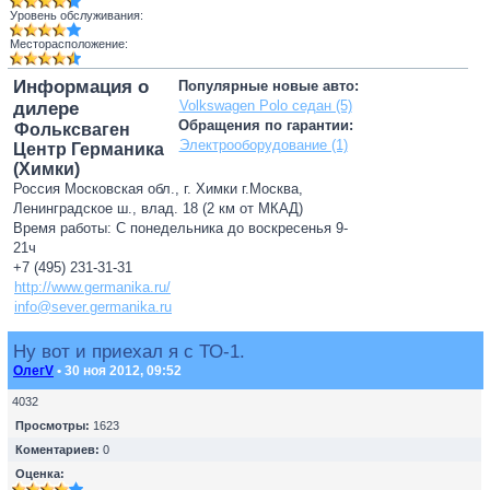
Уровень обслуживания:
Месторасположение:
Информация о
Популярные новые авто:
Volkswagen Polo седан (5)
дилере
Обращения по гарантии:
Фольксваген
Электрооборудование (1)
Центр Германика
(Химки)
Россия Московская обл., г. Химки г.Москва,
Ленинградское ш., влад. 18 (2 км от МКАД)
Время работы: С понедельника до воскресенья 9-
21ч
+7 (495) 231-31-31
http://www.germanika.ru/
info@sever.germanika.ru
Ну вот и приехал я с ТО-1.
ОлегV
• 30 ноя 2012, 09:52
4032
Просмотры:
1623
Коментариев:
0
Оценка: