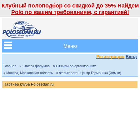
Клубный полоподбор со скидкой до 35% Найдем
Polo по вашим требованиям, с гарантией!
Меню
Регистрация
Вход
Главная
» Список форумов
» Отзывы об организациях
» Москва, Московская область
» Фольксваген Центр Германика (Химки)
Партнер клуба Polosedan.ru