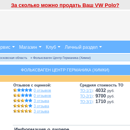
За сколько можно продать Ваш VW Polo?
рвис
Магазин
Клуб
Личный раздел
осковская область
» Фольксваген Центр Германика (Химки)
ФОЛЬКСВАГЕН ЦЕНТР ГЕРМАНИКА (ХИМКИ)
Отзывов с оценкой:
Средняя стоимость ТО
4032
0 отзывов
ТО-1(1)
:
руб.
0 отзывов
9700
ТО-2(1)
:
руб.
3 отзыва
1710
ТО-3(1)
:
руб.
3 отзыва
3 отзыва
Информация о дилере