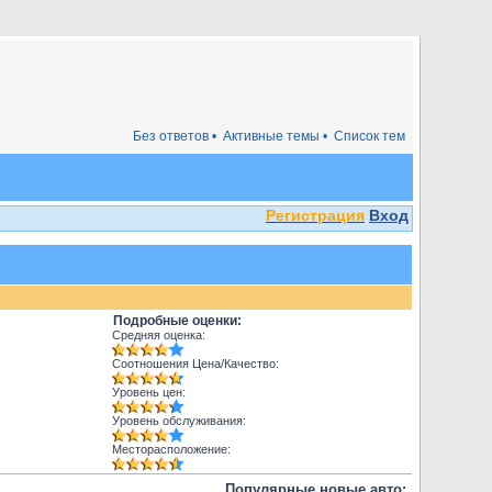
Без ответов •
Активные темы •
Список тем
Регистрация
Вход
Подробные оценки:
Средняя оценка:
Соотношения Цена/Качество:
Уровень цен:
Уровень обслуживания:
Месторасположение:
Популярные новые авто: