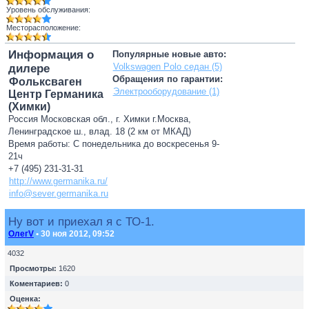
Уровень обслуживания:
Месторасположение:
Информация о
Популярные новые авто:
Volkswagen Polo седан (5)
дилере
Обращения по гарантии:
Фольксваген
Электрооборудование (1)
Центр Германика
(Химки)
Россия Московская обл., г. Химки г.Москва,
Ленинградское ш., влад. 18 (2 км от МКАД)
Время работы: С понедельника до воскресенья 9-
21ч
+7 (495) 231-31-31
http://www.germanika.ru/
info@sever.germanika.ru
Ну вот и приехал я с ТО-1.
ОлегV
• 30 ноя 2012, 09:52
4032
Просмотры:
1620
Коментариев:
0
Оценка: