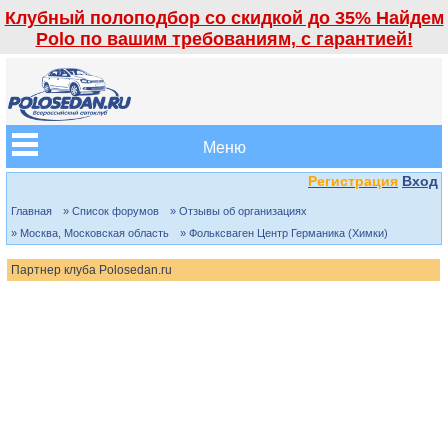
Клубный полоподбор со скидкой до 35% Найдем
Polo по вашим требованиям, с гарантией!
Меню
Регистрация
Вход
Главная
» Список форумов
» Отзывы об организациях
» Москва, Московская область
» Фольксваген Центр Германика (Химки)
Партнер клуба Polosedan.ru