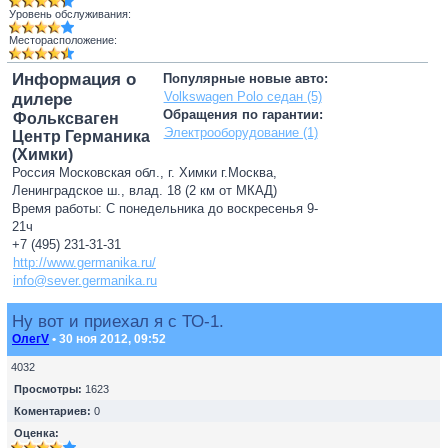
Уровень обслуживания:
Месторасположение:
Информация о
Популярные новые авто:
Volkswagen Polo седан (5)
дилере
Обращения по гарантии:
Фольксваген
Электрооборудование (1)
Центр Германика
(Химки)
Россия Московская обл., г. Химки г.Москва,
Ленинградское ш., влад. 18 (2 км от МКАД)
Время работы: С понедельника до воскресенья 9-
21ч
+7 (495) 231-31-31
http://www.germanika.ru/
info@sever.germanika.ru
Ну вот и приехал я с ТО-1.
ОлегV
• 30 ноя 2012, 09:52
4032
Просмотры:
1623
Коментариев:
0
Оценка: