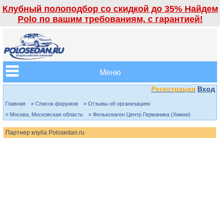
Клубный полоподбор со скидкой до 35% Найдем
Polo по вашим требованиям, с гарантией!
Меню
Регистрация
Вход
Главная
» Список форумов
» Отзывы об организациях
» Москва, Московская область
» Фольксваген Центр Германика (Химки)
Партнер клуба Polosedan.ru