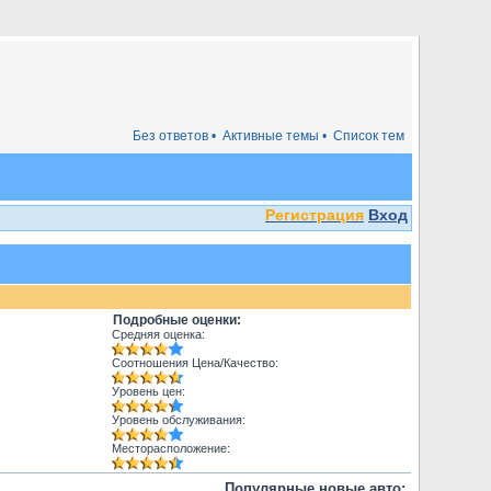
Без ответов •
Активные темы •
Список тем
Регистрация
Вход
Подробные оценки:
Средняя оценка:
Соотношения Цена/Качество:
Уровень цен:
Уровень обслуживания:
Месторасположение:
Популярные новые авто: