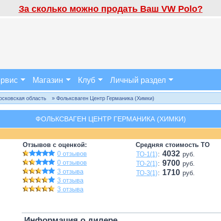
За сколько можно продать Ваш VW Polo?
рвис
Магазин
Клуб
Личный раздел
осковская область
» Фольксваген Центр Германика (Химки)
ФОЛЬКСВАГЕН ЦЕНТР ГЕРМАНИКА (ХИМКИ)
Отзывов с оценкой:
Средняя стоимость ТО
4032
0 отзывов
ТО-1(1)
:
руб.
0 отзывов
9700
ТО-2(1)
:
руб.
3 отзыва
1710
ТО-3(1)
:
руб.
3 отзыва
3 отзыва
Информация о дилере