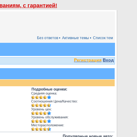
аниям, с гарантией!
Без ответов •
Активные темы •
Список тем
Регистрация
Вход
Подробные оценки:
Средняя оценка:
Соотношения Цена/Качество:
Уровень цен:
Уровень обслуживания:
Месторасположение:
Популярные новые авто: