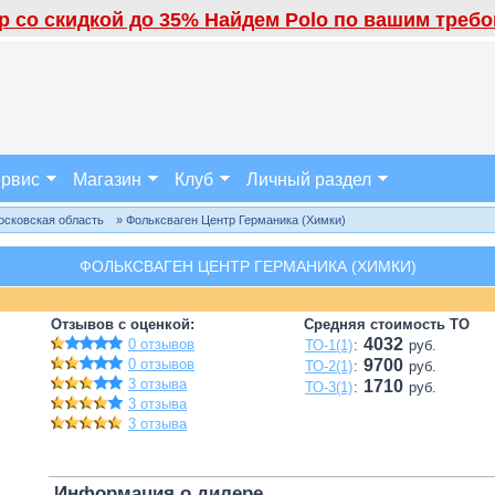
 со скидкой до 35% Найдем Polo по вашим требов
рвис
Магазин
Клуб
Личный раздел
осковская область
» Фольксваген Центр Германика (Химки)
ФОЛЬКСВАГЕН ЦЕНТР ГЕРМАНИКА (ХИМКИ)
Отзывов с оценкой:
Средняя стоимость ТО
4032
0 отзывов
ТО-1(1)
:
руб.
0 отзывов
9700
ТО-2(1)
:
руб.
3 отзыва
1710
ТО-3(1)
:
руб.
3 отзыва
3 отзыва
Информация о дилере