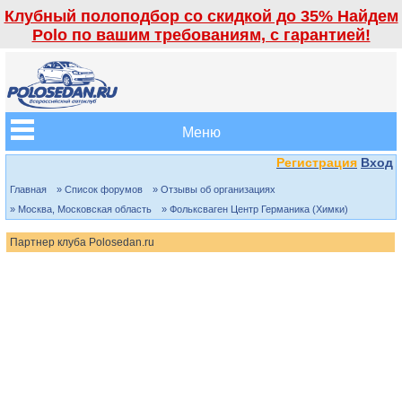
Клубный полоподбор со скидкой до 35% Найдем
Polo по вашим требованиям, с гарантией!
Меню
Регистрация
Вход
Главная
» Список форумов
» Отзывы об организациях
» Москва, Московская область
» Фольксваген Центр Германика (Химки)
Партнер клуба Polosedan.ru