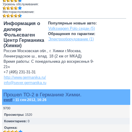
Уровень обслуживания:
Месторасположение:
Информация о
Популярные новые авто:
Volkswagen Polo седан (5)
дилере
Обращения по гарантии:
Фольксваген
Электрооборудование (1)
Центр Германика
(Химки)
Россия Московская обл., г. Химки г.Москва,
Ленинградское ш., влад. 18 (2 км от МКАД)
Время работы: С понедельника до воскресенья 9-
21ч
+7 (495) 231-31-31
http://www.germanika.ru/
info@sever.germanika.ru
Прошел ТО-2 в Германике Химки.
ewolf
• 11 сен 2012, 16:26
9700
Просмотры:
1520
Коментариев:
0
Оценка: