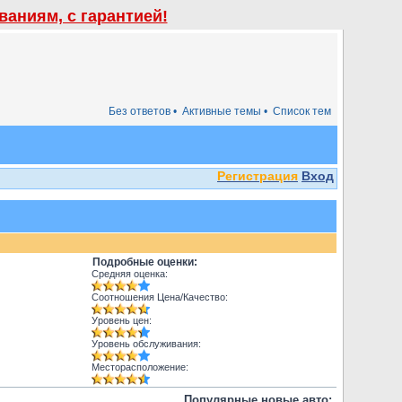
аниям, с гарантией!
Без ответов •
Активные темы •
Список тем
Регистрация
Вход
Подробные оценки:
Средняя оценка:
Соотношения Цена/Качество:
Уровень цен:
Уровень обслуживания:
Месторасположение:
Популярные новые авто: