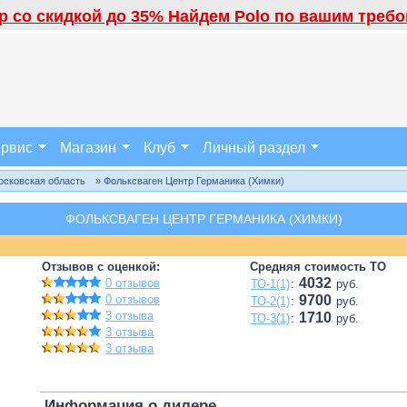
 со скидкой до 35% Найдем Polo по вашим требов
рвис
Магазин
Клуб
Личный раздел
осковская область
» Фольксваген Центр Германика (Химки)
ФОЛЬКСВАГЕН ЦЕНТР ГЕРМАНИКА (ХИМКИ)
Отзывов с оценкой:
Средняя стоимость ТО
4032
0 отзывов
ТО-1(1)
:
руб.
0 отзывов
9700
ТО-2(1)
:
руб.
3 отзыва
1710
ТО-3(1)
:
руб.
3 отзыва
3 отзыва
Информация о дилере