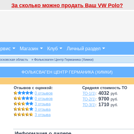
За сколько можно продать Ваш VW Polo?
рвис
Магазин
Клуб
Личный раздел
осковская область
» Фольксваген Центр Германика (Химки)
ФОЛЬКСВАГЕН ЦЕНТР ГЕРМАНИКА (ХИМКИ)
Отзывов с оценкой:
Средняя стоимость ТО
4032
0 отзывов
ТО-1(1)
:
руб.
0 отзывов
9700
ТО-2(1)
:
руб.
3 отзыва
1710
ТО-3(1)
:
руб.
3 отзыва
3 отзыва
Информация о дилере