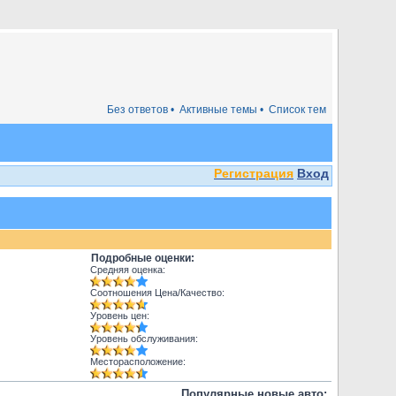
Без ответов •
Активные темы •
Список тем
Регистрация
Вход
Подробные оценки:
Средняя оценка:
Соотношения Цена/Качество:
Уровень цен:
Уровень обслуживания:
Месторасположение:
Популярные новые авто: