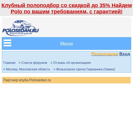
Клубный полоподбор со скидкой до 35% Найдем
Polo по вашим требованиям, с гарантией!
Меню
Регистрация
Вход
Главная
» Список форумов
» Отзывы об организациях
» Москва, Московская область
» Фольксваген Центр Германика (Химки)
Партнер клуба Polosedan.ru