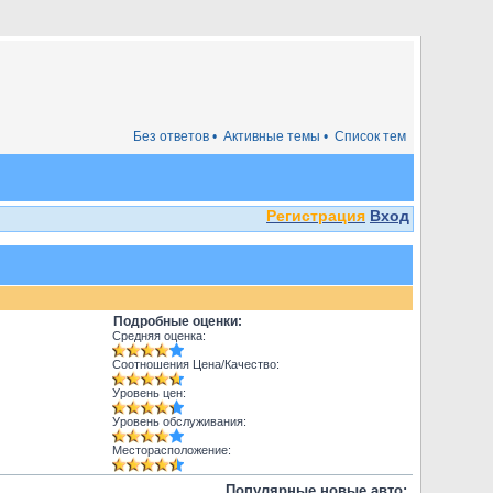
Без ответов •
Активные темы •
Список тем
Регистрация
Вход
Подробные оценки:
Средняя оценка:
Соотношения Цена/Качество:
Уровень цен:
Уровень обслуживания:
Месторасположение:
Популярные новые авто: