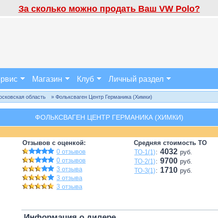
За сколько можно продать Ваш VW Polo?
рвис
Магазин
Клуб
Личный раздел
осковская область
» Фольксваген Центр Германика (Химки)
ФОЛЬКСВАГЕН ЦЕНТР ГЕРМАНИКА (ХИМКИ)
Отзывов с оценкой:
Средняя стоимость ТО
4032
0 отзывов
ТО-1(1)
:
руб.
0 отзывов
9700
ТО-2(1)
:
руб.
3 отзыва
1710
ТО-3(1)
:
руб.
3 отзыва
3 отзыва
Информация о дилере