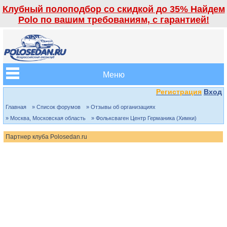
Клубный полоподбор со скидкой до 35% Найдем
Polo по вашим требованиям, с гарантией!
Меню
Регистрация
Вход
Главная
» Список форумов
» Отзывы об организациях
» Москва, Московская область
» Фольксваген Центр Германика (Химки)
Партнер клуба Polosedan.ru