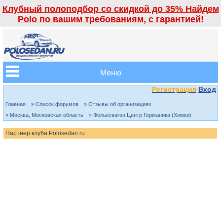
Клубный полоподбор со скидкой до 35% Найдем
Polo по вашим требованиям, с гарантией!
Меню
Регистрация
Вход
Главная
» Список форумов
» Отзывы об организациях
» Москва, Московская область
» Фольксваген Центр Германика (Химки)
Партнер клуба Polosedan.ru