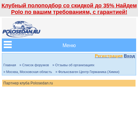
Клубный полоподбор со скидкой до 35% Найдем
Polo по вашим требованиям, с гарантией!
Меню
Регистрация
Вход
Главная
» Список форумов
» Отзывы об организациях
» Москва, Московская область
» Фольксваген Центр Германика (Химки)
Партнер клуба Polosedan.ru