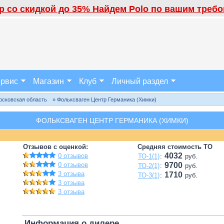
 со скидкой до 35% Найдем Polo по вашим требов
рвис
Магазин
Клуб
Личный раздел
осковская область
» Фольксваген Центр Германика (Химки)
ФОЛЬКСВАГЕН ЦЕНТР ГЕРМАНИКА (ХИМКИ)
Отзывов с оценкой:
Средняя стоимость ТО
4032
0 отзывов
ТО-1(1)
:
руб.
0 отзывов
9700
ТО-2(1)
:
руб.
3 отзыва
1710
ТО-3(1)
:
руб.
3 отзыва
3 отзыва
Информация о дилере