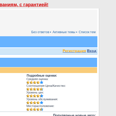
аниям, с гарантией!
Без ответов •
Активные темы •
Список тем
Регистрация
Вход
Подробные оценки:
Средняя оценка:
Соотношения Цена/Качество:
Уровень цен:
Уровень обслуживания:
Месторасположение:
Популярные новые авто: