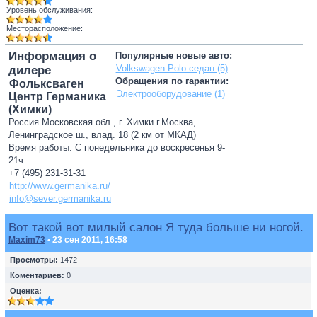
Уровень обслуживания:
Месторасположение:
Информация о
Популярные новые авто:
Volkswagen Polo седан (5)
дилере
Обращения по гарантии:
Фольксваген
Электрооборудование (1)
Центр Германика
(Химки)
Россия Московская обл., г. Химки г.Москва,
Ленинградское ш., влад. 18 (2 км от МКАД)
Время работы: С понедельника до воскресенья 9-
21ч
+7 (495) 231-31-31
http://www.germanika.ru/
info@sever.germanika.ru
Вот такой вот милый салон Я туда больше ни ногой.
Maxim73
• 23 сен 2011, 16:58
Просмотры:
1472
Коментариев:
0
Оценка: