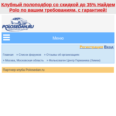
Клубный полоподбор со скидкой до 35% Найдем
Polo по вашим требованиям, с гарантией!
Меню
Регистрация
Вход
Главная
» Список форумов
» Отзывы об организациях
» Москва, Московская область
» Фольксваген Центр Германика (Химки)
Партнер клуба Polosedan.ru