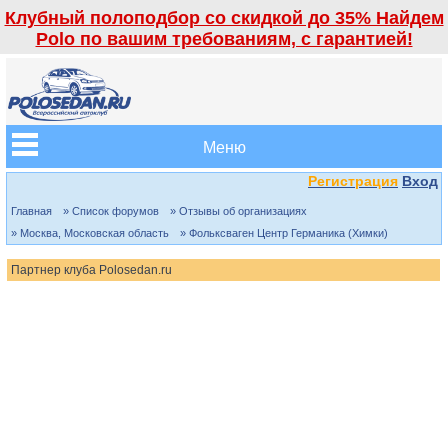
Клубный полоподбор со скидкой до 35% Найдем
Polo по вашим требованиям, с гарантией!
Меню
Регистрация
Вход
Главная
» Список форумов
» Отзывы об организациях
» Москва, Московская область
» Фольксваген Центр Германика (Химки)
Партнер клуба Polosedan.ru