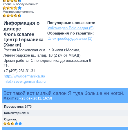
Уровень обслуживания:
Месторасположение:
Информация о
Популярные новые авто:
Volkswagen Polo седан (5)
дилере
Обращения по гарантии:
Фольксваген
Электрооборудование (1)
Центр Германика
(Химки)
Россия Московская обл., г. Химки г.Москва,
Ленинградское ш., влад. 18 (2 км от МКАД)
Время работы: С понедельника до воскресенья 9-
21ч
+7 (495) 231-31-31
http://www.germanika.ru/
info@sever.germanika.ru
Вот такой вот милый салон Я туда больше ни ногой.
Maxim73
• 23 сен 2011, 16:58
Просмотры:
1473
Коментариев:
0
Оценка: