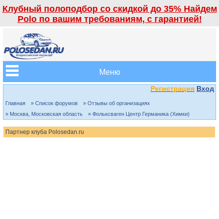
Клубный полоподбор со скидкой до 35% Найдем
Polo по вашим требованиям, с гарантией!
Меню
Регистрация
Вход
Главная
» Список форумов
» Отзывы об организациях
» Москва, Московская область
» Фольксваген Центр Германика (Химки)
Партнер клуба Polosedan.ru