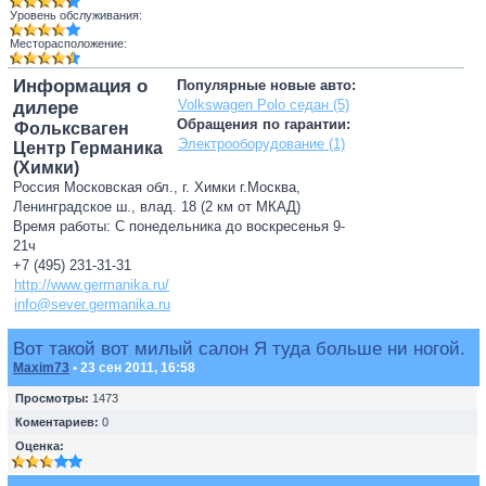
Уровень обслуживания:
Месторасположение:
Информация о
Популярные новые авто:
Volkswagen Polo седан (5)
дилере
Обращения по гарантии:
Фольксваген
Электрооборудование (1)
Центр Германика
(Химки)
Россия Московская обл., г. Химки г.Москва,
Ленинградское ш., влад. 18 (2 км от МКАД)
Время работы: С понедельника до воскресенья 9-
21ч
+7 (495) 231-31-31
http://www.germanika.ru/
info@sever.germanika.ru
Вот такой вот милый салон Я туда больше ни ногой.
Maxim73
• 23 сен 2011, 16:58
Просмотры:
1473
Коментариев:
0
Оценка: