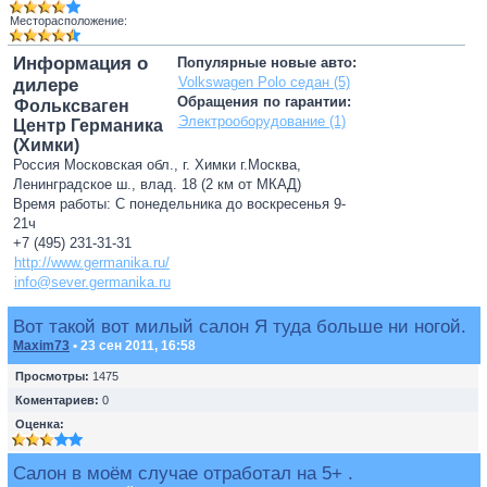
Месторасположение:
Информация о
Популярные новые авто:
Volkswagen Polo седан (5)
дилере
Обращения по гарантии:
Фольксваген
Электрооборудование (1)
Центр Германика
(Химки)
Россия Московская обл., г. Химки г.Москва,
Ленинградское ш., влад. 18 (2 км от МКАД)
Время работы: С понедельника до воскресенья 9-
21ч
+7 (495) 231-31-31
http://www.germanika.ru/
info@sever.germanika.ru
Вот такой вот милый салон Я туда больше ни ногой.
Maxim73
• 23 сен 2011, 16:58
Просмотры:
1475
Коментариев:
0
Оценка:
Салон в моём случае отработал на 5+ .