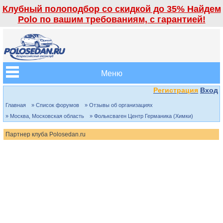
Клубный полоподбор со скидкой до 35% Найдем
Polo по вашим требованиям, с гарантией!
Меню
Регистрация
Вход
Главная
» Список форумов
» Отзывы об организациях
» Москва, Московская область
» Фольксваген Центр Германика (Химки)
Партнер клуба Polosedan.ru