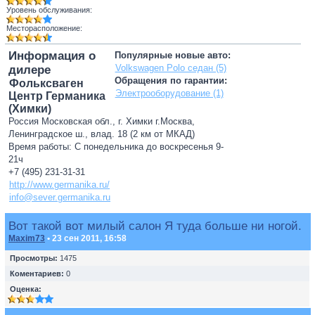
Уровень обслуживания:
Месторасположение:
Информация о
Популярные новые авто:
Volkswagen Polo седан (5)
дилере
Обращения по гарантии:
Фольксваген
Электрооборудование (1)
Центр Германика
(Химки)
Россия Московская обл., г. Химки г.Москва,
Ленинградское ш., влад. 18 (2 км от МКАД)
Время работы: С понедельника до воскресенья 9-
21ч
+7 (495) 231-31-31
http://www.germanika.ru/
info@sever.germanika.ru
Вот такой вот милый салон Я туда больше ни ногой.
Maxim73
• 23 сен 2011, 16:58
Просмотры:
1475
Коментариев:
0
Оценка: