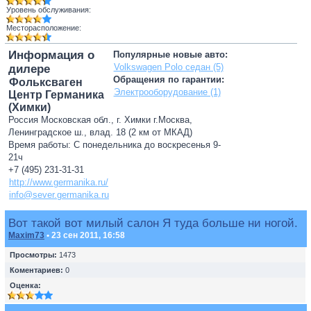
Уровень обслуживания:
Месторасположение:
Информация о
Популярные новые авто:
Volkswagen Polo седан (5)
дилере
Обращения по гарантии:
Фольксваген
Электрооборудование (1)
Центр Германика
(Химки)
Россия Московская обл., г. Химки г.Москва,
Ленинградское ш., влад. 18 (2 км от МКАД)
Время работы: С понедельника до воскресенья 9-
21ч
+7 (495) 231-31-31
http://www.germanika.ru/
info@sever.germanika.ru
Вот такой вот милый салон Я туда больше ни ногой.
Maxim73
• 23 сен 2011, 16:58
Просмотры:
1473
Коментариев:
0
Оценка: