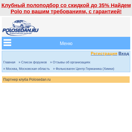
Клубный полоподбор со скидкой до 35% Найдем
Polo по вашим требованиям, с гарантией!
Меню
Регистрация
Вход
Главная
» Список форумов
» Отзывы об организациях
» Москва, Московская область
» Фольксваген Центр Германика (Химки)
Партнер клуба Polosedan.ru