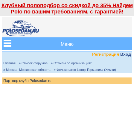
Клубный полоподбор со скидкой до 35% Найдем
Polo по вашим требованиям, с гарантией!
Меню
Регистрация
Вход
Главная
» Список форумов
» Отзывы об организациях
» Москва, Московская область
» Фольксваген Центр Германика (Химки)
Партнер клуба Polosedan.ru