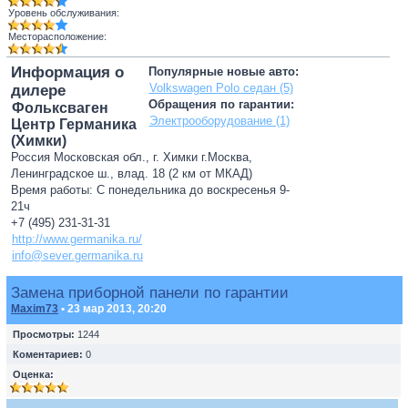
Уровень обслуживания:
Месторасположение:
Информация о
Популярные новые авто:
Volkswagen Polo седан (5)
дилере
Обращения по гарантии:
Фольксваген
Электрооборудование (1)
Центр Германика
(Химки)
Россия Московская обл., г. Химки г.Москва,
Ленинградское ш., влад. 18 (2 км от МКАД)
Время работы: С понедельника до воскресенья 9-
21ч
+7 (495) 231-31-31
http://www.germanika.ru/
info@sever.germanika.ru
Замена приборной панели по гарантии
Maxim73
• 23 мар 2013, 20:20
Просмотры:
1244
Коментариев:
0
Оценка: