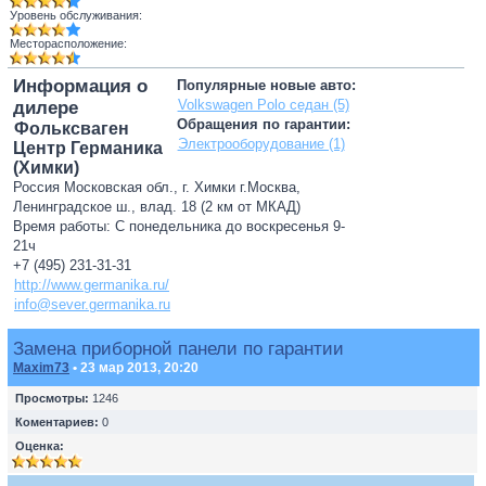
Уровень обслуживания:
Месторасположение:
Информация о
Популярные новые авто:
Volkswagen Polo седан (5)
дилере
Обращения по гарантии:
Фольксваген
Электрооборудование (1)
Центр Германика
(Химки)
Россия Московская обл., г. Химки г.Москва,
Ленинградское ш., влад. 18 (2 км от МКАД)
Время работы: С понедельника до воскресенья 9-
21ч
+7 (495) 231-31-31
http://www.germanika.ru/
info@sever.germanika.ru
Замена приборной панели по гарантии
Maxim73
• 23 мар 2013, 20:20
Просмотры:
1246
Коментариев:
0
Оценка: