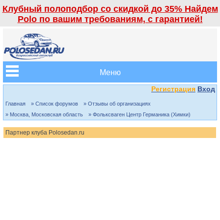
Клубный полоподбор со скидкой до 35% Найдем
Polo по вашим требованиям, с гарантией!
Меню
Регистрация
Вход
Главная
» Список форумов
» Отзывы об организациях
» Москва, Московская область
» Фольксваген Центр Германика (Химки)
Партнер клуба Polosedan.ru