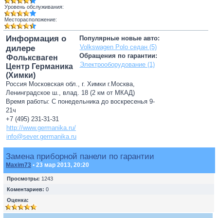
Уровень обслуживания:
Месторасположение:
Информация о
Популярные новые авто:
Volkswagen Polo седан (5)
дилере
Обращения по гарантии:
Фольксваген
Электрооборудование (1)
Центр Германика
(Химки)
Россия Московская обл., г. Химки г.Москва,
Ленинградское ш., влад. 18 (2 км от МКАД)
Время работы: С понедельника до воскресенья 9-
21ч
+7 (495) 231-31-31
http://www.germanika.ru/
info@sever.germanika.ru
Замена приборной панели по гарантии
Maxim73
• 23 мар 2013, 20:20
Просмотры:
1243
Коментариев:
0
Оценка: