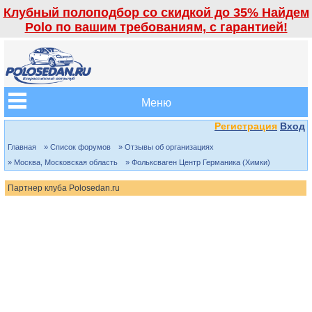
Клубный полоподбор со скидкой до 35% Найдем
Polo по вашим требованиям, с гарантией!
Меню
Регистрация
Вход
Главная
» Список форумов
» Отзывы об организациях
» Москва, Московская область
» Фольксваген Центр Германика (Химки)
Партнер клуба Polosedan.ru