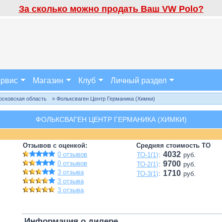
За сколько можно продать Ваш VW Polo?
рвис
Магазин
Клуб
Личный раздел
осковская область
» Фольксваген Центр Германика (Химки)
ФОЛЬКСВАГЕН ЦЕНТР ГЕРМАНИКА (ХИМКИ)
Отзывов с оценкой:
Средняя стоимость ТО
4032
0 отзывов
ТО-1(1)
:
руб.
0 отзывов
9700
ТО-2(1)
:
руб.
3 отзыва
1710
ТО-3(1)
:
руб.
3 отзыва
3 отзыва
Информация о дилере