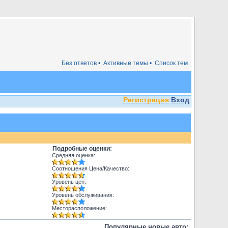
Без ответов •
Активные темы •
Список тем
Регистрация
Вход
Подробные оценки:
Средняя оценка:
Соотношения Цена/Качество:
Уровень цен:
Уровень обслуживания:
Месторасположение:
Популярные новые авто: