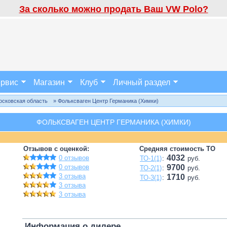
За сколько можно продать Ваш VW Polo?
рвис
Магазин
Клуб
Личный раздел
осковская область
» Фольксваген Центр Германика (Химки)
ФОЛЬКСВАГЕН ЦЕНТР ГЕРМАНИКА (ХИМКИ)
Отзывов с оценкой:
Средняя стоимость ТО
4032
0 отзывов
ТО-1(1)
:
руб.
0 отзывов
9700
ТО-2(1)
:
руб.
3 отзыва
1710
ТО-3(1)
:
руб.
3 отзыва
3 отзыва
Информация о дилере