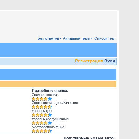
Без ответов •
Активные темы •
Список тем
Регистрация
Вход
Подробные оценки:
Средняя оценка:
Соотношения Цена/Качество:
Уровень цен:
Уровень обслуживания:
Месторасположение:
Популярные новые авто: