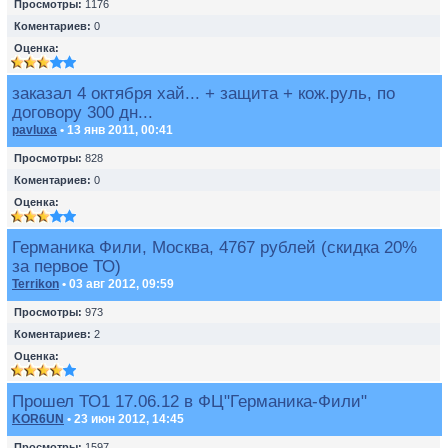
Просмотры:
1176
Коментариев:
0
Оценка:
заказал 4 октября хай... + защита + кож.руль, по
договору 300 дн...
pavluxa
• 13 янв 2011, 00:41
Просмотры:
828
Коментариев:
0
Оценка:
Германика Фили, Москва, 4767 рублей (скидка 20%
за первое ТО)
Terrikon
• 03 авг 2012, 09:59
Просмотры:
973
Коментариев:
2
Оценка:
Прошел ТО1 17.06.12 в ФЦ"Германика-Фили"
KOR6UN
• 23 июн 2012, 14:45
Просмотры:
1597