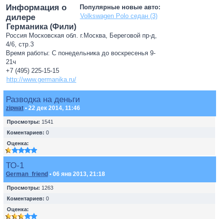
Информация о
Популярные новые авто:
Volkswagen Polo седан (3)
дилере
Германика (Фили)
Россия Московская обл. г.Москва, Береговой пр-д,
4/6, стр.3
Время работы: С понедельника до воскресенья 9-
21ч
+7 (495) 225-15-15
http://www.germanika.ru/
Разводка на деньги
zipwat
• 22 дек 2014, 11:46
Просмотры:
1541
Коментариев:
0
Оценка:
ТО-1
German_friend
• 06 янв 2013, 21:18
Просмотры:
1263
Коментариев:
0
Оценка: