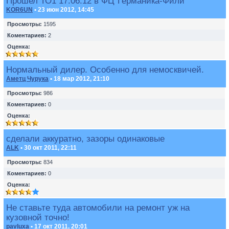
Прошел ТО1 17.06.12 в ФЦ"Германика-Фили"
KOR6UN
• 23 июн 2012, 14:45
Просмотры:
1595
Коментариев:
2
Оценка:
Нормальный дилер. Особенно для немосквичей.
Аметц Чурука
• 18 мар 2012, 21:10
Просмотры:
986
Коментариев:
0
Оценка:
сделали аккуратно, зазоры одинаковые
ALK
• 30 окт 2011, 22:11
Просмотры:
834
Коментариев:
0
Оценка:
Не ставьте туда автомобили на ремонт уж на
кузовной точно!
pavluxa
• 17 окт 2011, 20:01