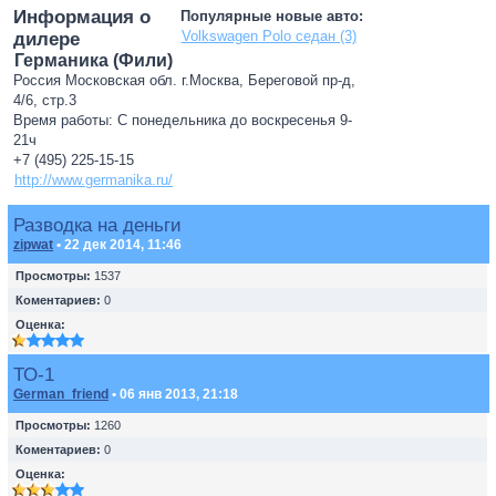
Информация о
Популярные новые авто:
Volkswagen Polo седан (3)
дилере
Германика (Фили)
Россия Московская обл. г.Москва, Береговой пр-д,
4/6, стр.3
Время работы: С понедельника до воскресенья 9-
21ч
+7 (495) 225-15-15
http://www.germanika.ru/
Разводка на деньги
zipwat
• 22 дек 2014, 11:46
Просмотры:
1537
Коментариев:
0
Оценка:
ТО-1
German_friend
• 06 янв 2013, 21:18
Просмотры:
1260
Коментариев:
0
Оценка: