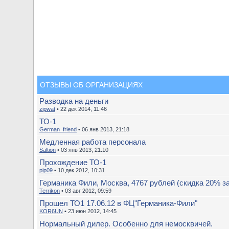
ОТЗЫВЫ ОБ ОРГАНИЗАЦИЯХ
Разводка на деньги
zipwat
• 22 дек 2014, 11:46
ТО-1
German_friend
• 06 янв 2013, 21:18
Медленная работа персонала
Saltion
• 03 янв 2013, 21:10
Прохождение ТО-1
pip09
• 10 дек 2012, 10:31
Германика Фили, Москва, 4767 рублей (скидка 20% з
Terrikon
• 03 авг 2012, 09:59
Прошел ТО1 17.06.12 в ФЦ"Германика-Фили"
KOR6UN
• 23 июн 2012, 14:45
Нормальный дилер. Особенно для немосквичей.