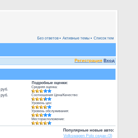
Без ответов •
Активные темы •
Список тем
Регистрация
Вход
Подробные оценки:
Средняя оценка:
 руб.
 руб.
Соотношения Цена/Качество:
Уровень цен:
Уровень обслуживания:
Месторасположение:
Популярные новые авто:
Volkswagen Polo седан (3)