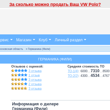
За сколько можно продать Ваш VW Polo?
рвис
Магазин
Клуб
Личный раздел
осковская область
» Германика (Фили)
ГЕРМАНИКА (ФИЛИ)
Отзывов с оценкой:
Средняя стоимость ТО
7310
3 отзыва
ТО-1(4)
: 6000...
...8500
1 отзыв
4534
ТО-2(2)
: 4300...
...4767
3 отзыва
2 отзыва
3 отзыва
Информация о дилере
Германика (Фили)