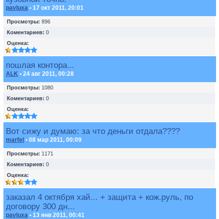
pavluxa
• 17 окт 2011, 20:01
Просмотры:
896
Коментариев:
0
Оценка:
пошлая контора...
ALK
• 24 авг 2011, 00:28
Просмотры:
1080
Коментариев:
0
Оценка:
Вот сижу и думаю: за что деньги отдала????
marfel
• 08 мар 2011, 00:09
Просмотры:
1171
Коментариев:
0
Оценка:
заказал 4 октября хай... + защита + кож.руль, по
договору 300 дн...
pavluxa
• 13 янв 2011, 00:41