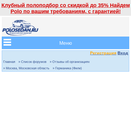
Клубный полоподбор со скидкой до 35% Найдем
Polo по вашим требованиям, с гарантией!
Меню
Регистрация
Вход
Главная
» Список форумов
» Отзывы об организациях
» Москва, Московская область
» Германика (Фили)