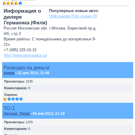
Информация о
Популярные новые авто:
Volkswagen Polo седан (3)
дилере
Германика (Фили)
Россия Московская обл. г.Москва, Береговой пр-д,
4/6, стр.3
Время работы: С понедельника до воскресенья 9-
21ч
+7 (495) 225-15-15
http://www.germanika.ru/
Разводка на деньги
zipwat
• 22 дек 2014, 11:46
Просмотры:
1535
Коментариев:
0
Оценка:
ТО-1
German_friend
• 06 янв 2013, 21:18
Просмотры:
1255
Коментариев:
0