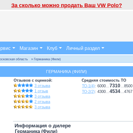
За сколько можно продать Ваш VW Polo?
рвис
Магазин
Клуб
Личный раздел
осковская область
» Германика (Фили)
ГЕРМАНИКА (ФИЛИ)
Отзывов с оценкой:
Средняя стоимость ТО
7310
3 отзыва
ТО-1(4)
: 6000...
...8500
1 отзыв
4534
ТО-2(2)
: 4300...
...4767
3 отзыва
2 отзыва
3 отзыва
Информация о дилере
Германика (Фили)