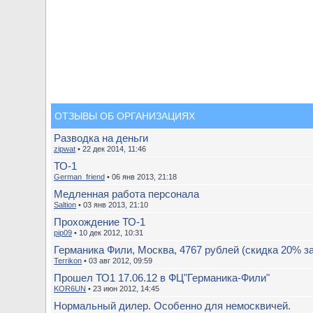
ОТЗЫВЫ ОБ ОРГАНИЗАЦИЯХ
Разводка на деньги
zipwat
• 22 дек 2014, 11:46
ТО-1
German_friend
• 06 янв 2013, 21:18
Медленная работа персонала
Saltion
• 03 янв 2013, 21:10
Прохождение ТО-1
pip09
• 10 дек 2012, 10:31
Германика Фили, Москва, 4767 рублей (скидка 20% з
Terrikon
• 03 авг 2012, 09:59
Прошел ТО1 17.06.12 в ФЦ"Германика-Фили"
KOR6UN
• 23 июн 2012, 14:45
Нормальный дилер. Особенно для немосквичей.