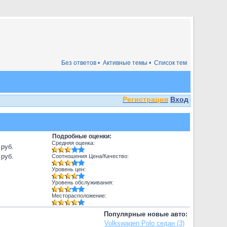
Без ответов •
Активные темы •
Список тем
Регистрация
Вход
Подробные оценки:
Средняя оценка:
 руб.
 руб.
Соотношения Цена/Качество:
Уровень цен:
Уровень обслуживания:
Месторасположение:
Популярные новые авто:
Volkswagen Polo седан (3)