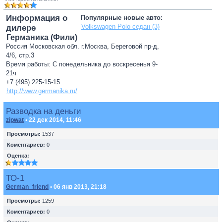
Информация о
Популярные новые авто:
Volkswagen Polo седан (3)
дилере
Германика (Фили)
Россия Московская обл. г.Москва, Береговой пр-д,
4/6, стр.3
Время работы: С понедельника до воскресенья 9-
21ч
+7 (495) 225-15-15
http://www.germanika.ru/
Разводка на деньги
zipwat
• 22 дек 2014, 11:46
Просмотры:
1537
Коментариев:
0
Оценка:
ТО-1
German_friend
• 06 янв 2013, 21:18
Просмотры:
1259
Коментариев:
0