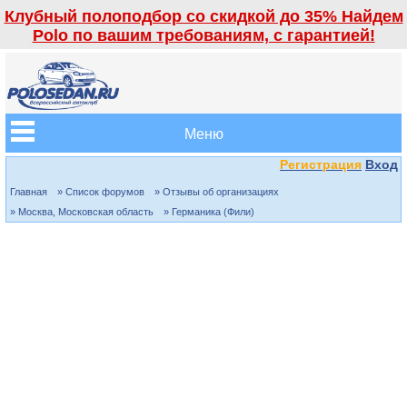
Клубный полоподбор со скидкой до 35% Найдем
Polo по вашим требованиям, с гарантией!
Меню
Регистрация
Вход
Главная
» Список форумов
» Отзывы об организациях
» Москва, Московская область
» Германика (Фили)