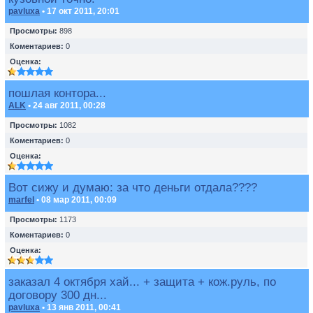
pavluxa
• 17 окт 2011, 20:01
Просмотры:
898
Коментариев:
0
Оценка:
пошлая контора...
ALK
• 24 авг 2011, 00:28
Просмотры:
1082
Коментариев:
0
Оценка:
Вот сижу и думаю: за что деньги отдала????
marfel
• 08 мар 2011, 00:09
Просмотры:
1173
Коментариев:
0
Оценка:
заказал 4 октября хай... + защита + кож.руль, по
договору 300 дн...
pavluxa
• 13 янв 2011, 00:41