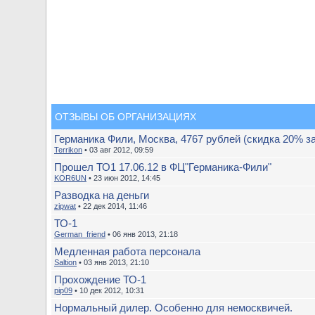
ОТЗЫВЫ ОБ ОРГАНИЗАЦИЯХ
Германика Фили, Москва, 4767 рублей (скидка 20% з
Terrikon
• 03 авг 2012, 09:59
Прошел ТО1 17.06.12 в ФЦ"Германика-Фили"
KOR6UN
• 23 июн 2012, 14:45
Разводка на деньги
zipwat
• 22 дек 2014, 11:46
ТО-1
German_friend
• 06 янв 2013, 21:18
Медленная работа персонала
Saltion
• 03 янв 2013, 21:10
Прохождение ТО-1
pip09
• 10 дек 2012, 10:31
Нормальный дилер. Особенно для немосквичей.