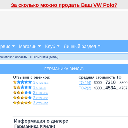
За сколько можно продать Ваш VW Polo?
рвис
Магазин
Клуб
Личный раздел
осковская область
» Германика (Фили)
ГЕРМАНИКА (ФИЛИ)
Отзывов с оценкой:
Средняя стоимость ТО
7310
3 отзыва
ТО-1(4)
: 6000...
...8500
1 отзыв
4534
ТО-2(2)
: 4300...
...4767
3 отзыва
2 отзыва
3 отзыва
Информация о дилере
Германика (Фили)