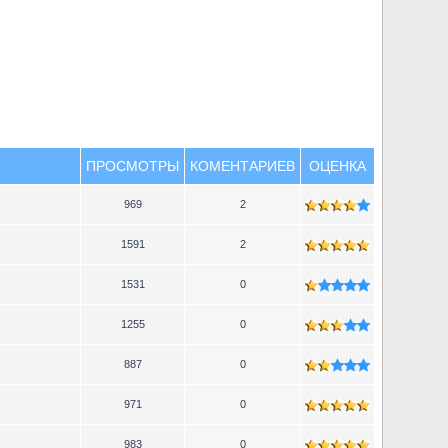
ПРОСМОТРЫ
КОМЕНТАРИЕВ
ОЦЕНКА
969
2
1591
2
1531
0
1255
0
887
0
971
0
983
0