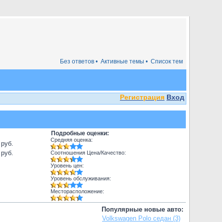
Без ответов •
Активные темы •
Список тем
Регистрация
Вход
Подробные оценки:
Средняя оценка:
 руб.
 руб.
Соотношения Цена/Качество:
Уровень цен:
Уровень обслуживания:
Месторасположение:
Популярные новые авто:
Volkswagen Polo седан (3)