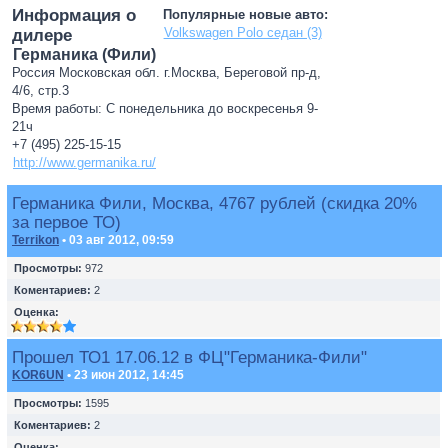
Информация о
Популярные новые авто:
Volkswagen Polo седан (3)
дилере
Германика (Фили)
Россия Московская обл. г.Москва, Береговой пр-д,
4/6, стр.3
Время работы: С понедельника до воскресенья 9-
21ч
+7 (495) 225-15-15
http://www.germanika.ru/
Германика Фили, Москва, 4767 рублей (скидка 20%
за первое ТО)
Terrikon
• 03 авг 2012, 09:59
Просмотры:
972
Коментариев:
2
Оценка:
Прошел ТО1 17.06.12 в ФЦ"Германика-Фили"
KOR6UN
• 23 июн 2012, 14:45
Просмотры:
1595
Коментариев:
2
Оценка: